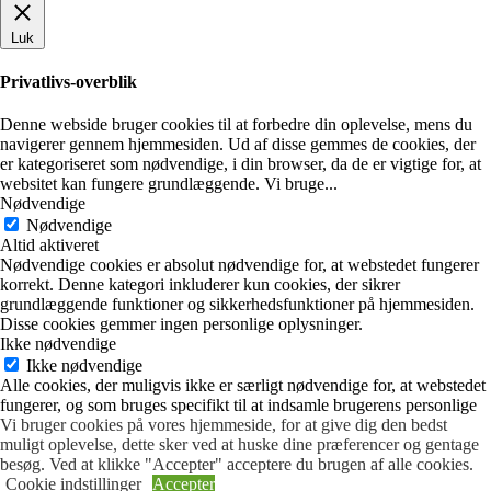
Luk
Privatlivs-overblik
Denne webside bruger cookies til at forbedre din oplevelse, mens du
navigerer gennem hjemmesiden. Ud af disse gemmes de cookies, der
er kategoriseret som nødvendige, i din browser, da de er vigtige for, at
websitet kan fungere grundlæggende. Vi bruge
...
Nødvendige
Nødvendige
Altid aktiveret
Nødvendige cookies er absolut nødvendige for, at webstedet fungerer
korrekt. Denne kategori inkluderer kun cookies, der sikrer
grundlæggende funktioner og sikkerhedsfunktioner på hjemmesiden.
Disse cookies gemmer ingen personlige oplysninger.
Ikke nødvendige
Ikke nødvendige
Alle cookies, der muligvis ikke er særligt nødvendige for, at webstedet
fungerer, og som bruges specifikt til at indsamle brugerens personlige
Vi bruger cookies på vores hjemmeside, for at give dig den bedst
data via analyser, annoncer, andet indlejret indhold, kaldes ikke-
muligt oplevelse, dette sker ved at huske dine præferencer og gentage
nødvendige cookies. Det er obligatorisk at indhente brugernes
besøg. Ved at klikke "Accepter" acceptere du brugen af alle cookies.
samtykke inden du kører disse cookies på dit websted.
Cookie indstillinger
Accepter
GEM & ACCEPTÈR