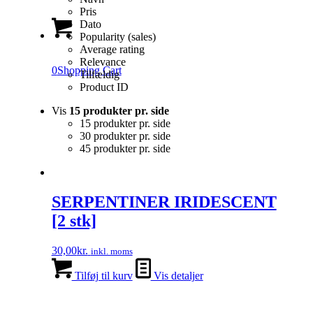
Pris
Dato
Popularity (sales)
Average rating
Relevance
0
Shopping Cart
Tilfældig
Product ID
Vis
15 produkter pr. side
15 produkter pr. side
30 produkter pr. side
45 produkter pr. side
SERPENTINER IRIDESCENT
[2 stk]
30,00
kr.
inkl. moms
Tilføj til kurv
Vis detaljer