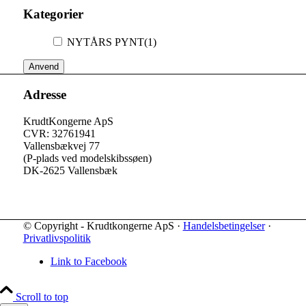
Kategorier
NYTÅRS PYNT
(1)
Anvend
Adresse
KrudtKongerne ApS
CVR: 32761941
Vallensbækvej 77
(P-plads ved modelskibssøen)
DK-2625 Vallensbæk
© Copyright - Krudtkongerne ApS ·
Handelsbetingelser
·
Privatlivspolitik
Link to Facebook
Scroll to top