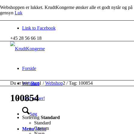
Webshoppen er lukket. KrudtKongerne ønsker alle et godt nytår og på
gensyn
Luk
Link to Facebook
+45 28 56 66 18
Forside
Du er her:
Start
1
/
Webshop
2
/
Tag: 100854
Webshop
100854
Find os her!
Søg
Sortering
Standard
Standard
Custom
Menu
Menu
Navn