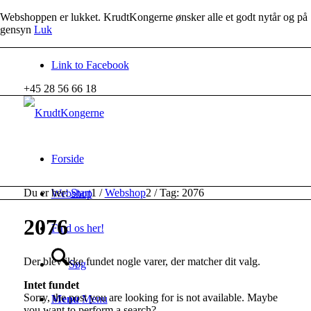
Webshoppen er lukket. KrudtKongerne ønsker alle et godt nytår og på
gensyn
Luk
Link to Facebook
+45 28 56 66 18
Forside
Du er her:
Start
1
/
Webshop
2
/
Tag: 2076
Webshop
2076
Find os her!
Der blev ikke fundet nogle varer, der matcher dit valg.
Søg
Intet fundet
Sorry, the post you are looking for is not available. Maybe
Menu
Menu
you want to perform a search?