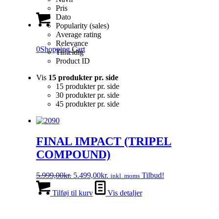
Pris
Dato
Popularity (sales)
Average rating
Relevance
0
Shopping Cart
Tilfældig
Product ID
Vis
15 produkter pr. side
15 produkter pr. side
30 produkter pr. side
45 produkter pr. side
FINAL IMPACT (TRIPEL
COMPOUND)
Den
Den
5.999,00
kr.
5.499,00
kr.
Tilbud!
inkl. moms
oprindelige
aktuelle
pris
pris
Tilføj til kurv
Vis detaljer
var:
er:
5.999,00kr..
5.499,00kr..