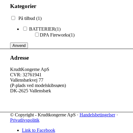
Kategorier
På tilbud
(1)
BATTERIER
(1)
DPA Fireworks
(1)
Anvend
Adresse
KrudtKongerne ApS
CVR: 32761941
Vallensbækvej 77
(P-plads ved modelskibssøen)
DK-2625 Vallensbæk
© Copyright - Krudtkongerne ApS ·
Handelsbetingelser
·
Privatlivspolitik
Link to Facebook