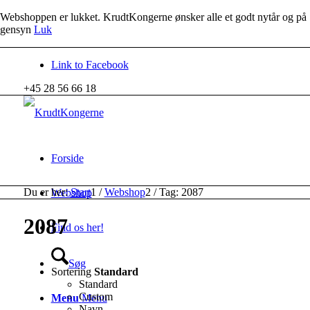
Webshoppen er lukket. KrudtKongerne ønsker alle et godt nytår og på
gensyn
Luk
Link to Facebook
+45 28 56 66 18
Forside
Du er her:
Start
1
/
Webshop
2
/
Tag: 2087
Webshop
2087
Find os her!
Søg
Sortering
Standard
Standard
Custom
Menu
Menu
Navn