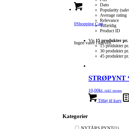
Dato
Popularity (sale
Average rating
Relevance
0
Shopping Cart
Tilfældig
Product ID
Vis
15 produkter pr. 
Ingen varer i kurven.
15 produkter pr.
30 produkter pr.
45 produkter pr.
STRØPYNT 
10,00
kr.
inkl. moms
Tilføj til kurv
Kategorier
NYTÅRS PYNT
(1)