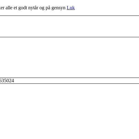
r alle et godt nytår og på gensyn
Luk
 635024