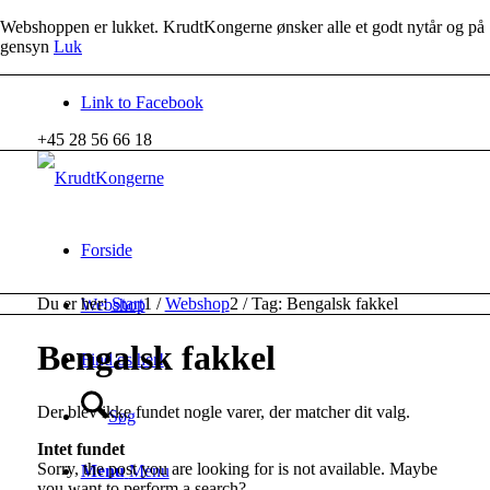
Webshoppen er lukket. KrudtKongerne ønsker alle et godt nytår og på
gensyn
Luk
Link to Facebook
+45 28 56 66 18
Forside
Du er her:
Start
1
/
Webshop
2
/
Tag: Bengalsk fakkel
Webshop
Bengalsk fakkel
Find os her!
Der blev ikke fundet nogle varer, der matcher dit valg.
Søg
Intet fundet
Sorry, the post you are looking for is not available. Maybe
Menu
Menu
you want to perform a search?