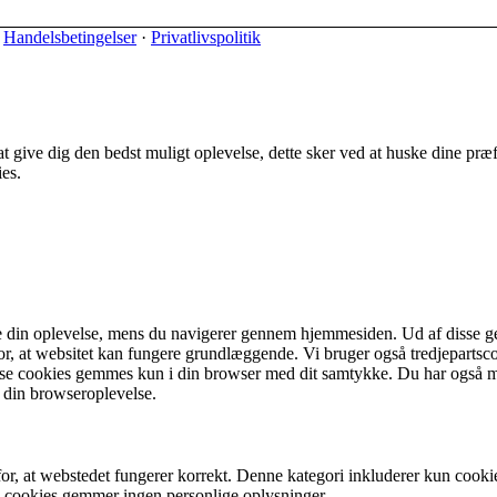
·
Handelsbetingelser
·
Privatlivspolitik
t give dig den bedst muligt oplevelse, dette sker ved at huske dine præ
es.
e din oplevelse, mens du navigerer gennem hjemmesiden. Ud af disse g
for, at websitet kan fungere grundlæggende. Vi bruger også tredjepartsc
sse cookies gemmes kun i din browser med dit samtykke. Du har også m
e din browseroplevelse.
r, at webstedet fungerer korrekt. Denne kategori inkluderer kun cooki
 cookies gemmer ingen personlige oplysninger.