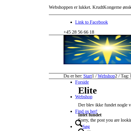
Webshoppen er lukket. KrudtKongerne ønske
Link to Facebook
+45 28 56 66 18
Du er her:
Start
1
/
Webshop
2
/
Tag: 
Forside
Elite
Webshop
Der blev ikke fundet nogle va
Find os her!
Intet fundet
Sorry, the post you are look
Søg