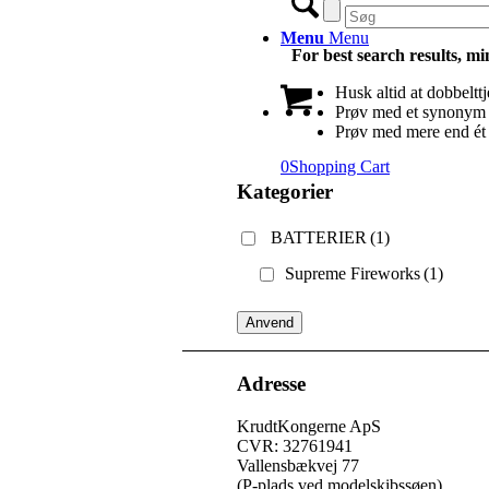
Menu
Menu
For best search results, mi
Husk altid at dobbelttj
Prøv med et synonym f
Prøv med mere end ét
0
Shopping Cart
Kategorier
BATTERIER
(1)
Supreme Fireworks
(1)
Anvend
Adresse
KrudtKongerne ApS
CVR: 32761941
Vallensbækvej 77
(P-plads ved modelskibssøen)