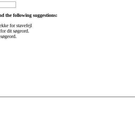
nd the following suggestions:
ekke for stavefejl
or dit søgeord.
 søgeord.