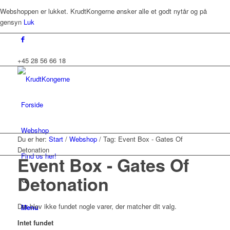
Webshoppen er lukket. KrudtKongerne ønsker alle et godt nytår og på
gensyn
Luk
+45 28 56 66 18
Forside
Webshop
Du er her:
Start
/
Webshop
/
Tag: Event Box - Gates Of
Detonation
Find os her!
Event Box - Gates Of
Detonation
Der blev ikke fundet nogle varer, der matcher dit valg.
Menu
Intet fundet