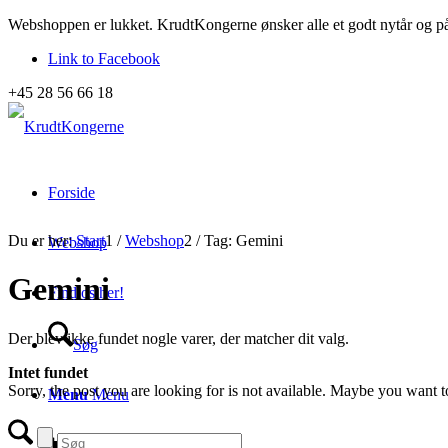
Webshoppen er lukket. KrudtKongerne ønsker alle et godt nytår og 
Link to Facebook
+45 28 56 66 18
Forside
Du er her:
Start
1
/
Webshop
2
/
Tag: Gemini
Webshop
Gemini
Find os her!
Der blev ikke fundet nogle varer, der matcher dit valg.
Søg
Intet fundet
Sorry, the post you are looking for is not available. Maybe you want 
Menu
Menu