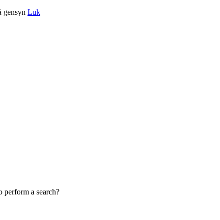
på gensyn
Luk
to perform a search?