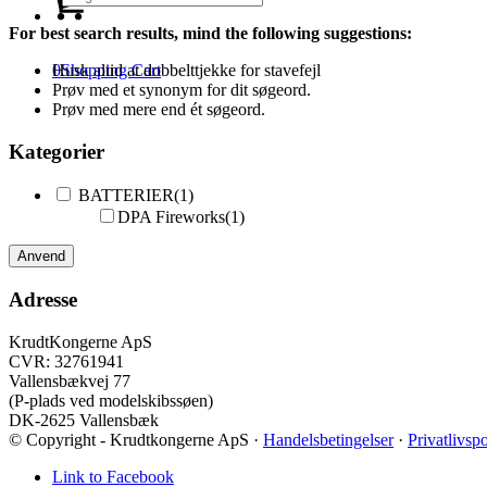
For best search results, mind the following suggestions:
Husk altid at dobbelttjekke for stavefejl
0
Shopping Cart
Prøv med et synonym for dit søgeord.
Prøv med mere end ét søgeord.
Kategorier
BATTERIER
(1)
DPA Fireworks
(1)
Anvend
Adresse
KrudtKongerne ApS
CVR: 32761941
Vallensbækvej 77
(P-plads ved modelskibssøen)
DK-2625 Vallensbæk
© Copyright - Krudtkongerne ApS ·
Handelsbetingelser
·
Privatlivspo
Link to Facebook