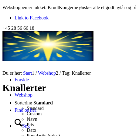
Webshoppen er lukket. KrudtKongerne ønsker alle et godt nytår og 
Link to Facebook
+45 28 56 66 18
Du er her:
Start
1
/
Webshop
2
/
Tag: Knallerter
Forside
Knallerter
Webshop
Sortering
Standard
Standard
Find os her!
Custom
Navn
Pris
Søg
Dato
Popularity (sales)