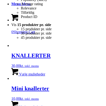
Average rating
Menu
Menu
Relevance
Tilfældig
Product ID
Vis
15 produkter pr. side
15 produkter pr. side
0
Shopping Cart
30 produkter pr. side
45 produkter pr. side
KNALLERTER
30,00
kr.
inkl. moms
Dette
vare
Vælg muligheder
har
flere
varianter.
Mini knallerter
Mulighederne
kan
10,00
kr.
inkl. moms
vælges
Dette
på