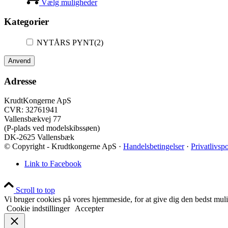
vare
Vælg muligheder
varesiden
har
flere
Kategorier
varianter.
Mulighederne
NYTÅRS PYNT
(2)
kan
vælges
Anvend
på
varesiden
Adresse
KrudtKongerne ApS
CVR: 32761941
Vallensbækvej 77
(P-plads ved modelskibssøen)
DK-2625 Vallensbæk
© Copyright - Krudtkongerne ApS ·
Handelsbetingelser
·
Privatlivspo
Link to Facebook
Scroll to top
Vi bruger cookies på vores hjemmeside, for at give dig den bedst muli
Cookie indstillinger
Accepter