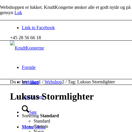
Webshoppen er lukket. KrudtKongerne ønsker alle et godt nytår og på
gensyn
Luk
Link to Facebook
+45 28 56 66 18
Forside
Du er her:
Start
1
/
Webshop
2
/
Tag: Luksus Stormlighter
Webshop
Luksus Stormlighter
Find os her!
Søg
Sortering
Standard
Standard
Custom
Menu
Menu
Navn