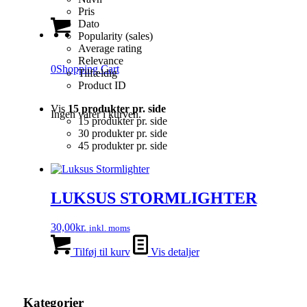
Pris
Dato
Popularity (sales)
Average rating
Relevance
0
Shopping Cart
Tilfældig
Product ID
Vis
15 produkter pr. side
Ingen varer i kurven.
15 produkter pr. side
30 produkter pr. side
45 produkter pr. side
LUKSUS STORMLIGHTER
30,00
kr.
inkl. moms
Tilføj til kurv
Vis detaljer
Kategorier