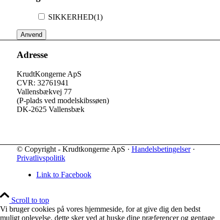
SIKKERHED
(1)
Anvend
Adresse
KrudtKongerne ApS
CVR: 32761941
Vallensbækvej 77
(P-plads ved modelskibssøen)
DK-2625 Vallensbæk
© Copyright - Krudtkongerne ApS ·
Handelsbetingelser
·
Privatlivspolitik
Link to Facebook
Scroll to top
Vi bruger cookies på vores hjemmeside, for at give dig den bedst
muligt oplevelse, dette sker ved at huske dine præferencer og gentage