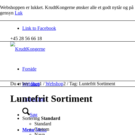
Webshoppen er lukket. KrudtKongerne ønsker alle et godt nytår og på
gensyn
Luk
Link to Facebook
+45 28 56 66 18
Forside
Du er her:
Start
1
/
Webshop
2
/
Tag: Luntefrit Sortiment
Webshop
Luntefrit Sortiment
Find os her!
Søg
Sortering
Standard
Standard
Custom
Menu
Menu
Navn