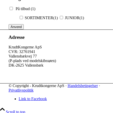
På tilbud
(1)
SORTIMENTER
(1)
JUNIOR
(1)
Anvend
Adresse
KrudtKongerne ApS
CVR: 32761941
Vallensbækvej 77
(P-plads ved modelskibssøen)
DK-2625 Vallensbæk
© Copyright - Krudtkongerne ApS ·
Handelsbetingelser
·
Privatlivspolitik
Link to Facebook
Scroll to top