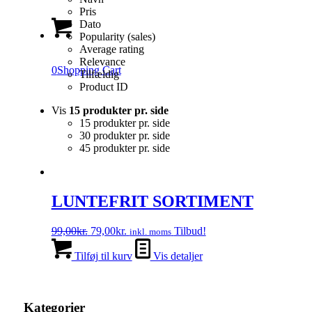
Pris
Dato
Popularity (sales)
Average rating
Relevance
0
Shopping Cart
Tilfældig
Product ID
Vis
15 produkter pr. side
15 produkter pr. side
30 produkter pr. side
45 produkter pr. side
LUNTEFRIT SORTIMENT
Den
Den
99,00
kr.
79,00
kr.
Tilbud!
inkl. moms
oprindelige
aktuelle
pris
pris
Tilføj til kurv
Vis detaljer
var:
er:
99,00kr..
79,00kr..
Kategorier