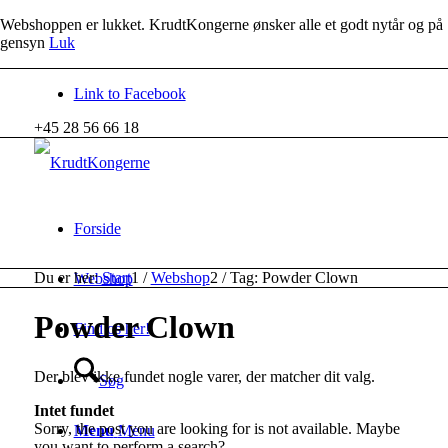
Webshoppen er lukket. KrudtKongerne ønsker alle et godt nytår og på
gensyn
Luk
Link to Facebook
+45 28 56 66 18
Forside
Du er her:
Start
1
/
Webshop
2
/
Tag: Powder Clown
Webshop
Powder Clown
Find os her!
Der blev ikke fundet nogle varer, der matcher dit valg.
Søg
Intet fundet
Sorry, the post you are looking for is not available. Maybe
Menu
Menu
you want to perform a search?