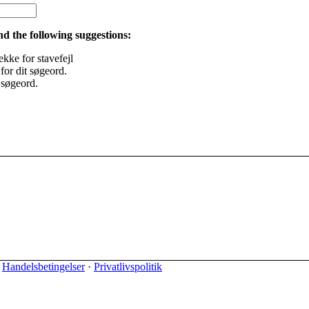
nd the following suggestions:
ekke for stavefejl
or dit søgeord.
 søgeord.
·
Handelsbetingelser
·
Privatlivspolitik