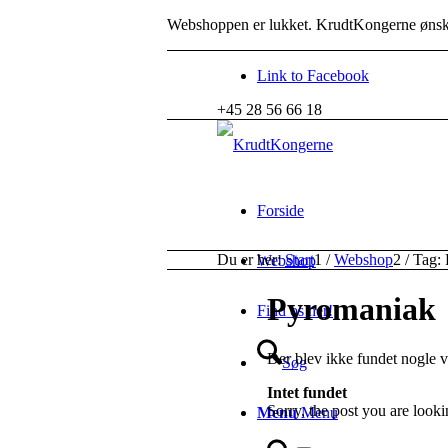
Webshoppen er lukket. KrudtKongerne ønske
Link to Facebook
+45 28 56 66 18
Forside
Du er her:
Start
1
/
Webshop
2
/
Tag:
Webshop
Pyromaniak
Find os her!
Der blev ikke fundet nogle va
Søg
Intet fundet
Sorry, the post you are look
Menu
Menu