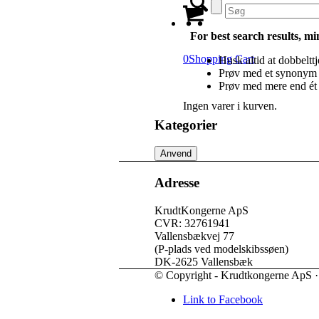
For best search results, mi
0
Shopping Cart
Husk altid at dobbelttj
Prøv med et synonym f
Prøv med mere end ét
Ingen varer i kurven.
Kategorier
Anvend
Adresse
KrudtKongerne ApS
CVR: 32761941
Vallensbækvej 77
(P-plads ved modelskibssøen)
DK-2625 Vallensbæk
© Copyright - Krudtkongerne ApS 
Link to Facebook