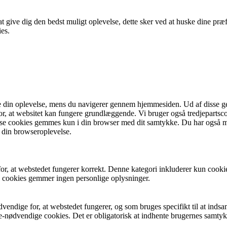
t give dig den bedst muligt oplevelse, dette sker ved at huske dine præ
es.
e din oplevelse, mens du navigerer gennem hjemmesiden. Ud af disse g
for, at websitet kan fungere grundlæggende. Vi bruger også tredjepartsc
sse cookies gemmes kun i din browser med dit samtykke. Du har også m
e din browseroplevelse.
r, at webstedet fungerer korrekt. Denne kategori inkluderer kun cooki
 cookies gemmer ingen personlige oplysninger.
dvendige for, at webstedet fungerer, og som bruges specifikt til at indsa
ke-nødvendige cookies. Det er obligatorisk at indhente brugernes samtyk