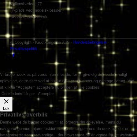
Vallensbækvej 77
(P-plads ved modelskibssøen)
DK-2625 Vallensbæk
© Copyright - Krudtkongerne ApS ·
Handelsbetingelser
·
Privatlivspolitik
Vi bruger cookies på vores hjemmeside, for at give dig den bedst muligt
oplevelse, dette sker ved at huske dine præferencer og gentage besøg. Ved
at klikke "Accepter" acceptere du brugen af alle cookies.
Cookie indstillinger
Accepter
Luk
Privatlivs-overblik
Denne webside bruger cookies til at forbedre din oplevelse, mens du
navigerer gennem hjemmesiden. Ud af disse gemmes de cookies, der er
kategoriseret som nødvendige, i din browser, da de er vigtige for, at websitet