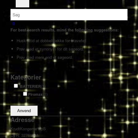
0
For best search results, mind the following suggestions:
Husk altid at dobbelttjekke for stavefejl
Prøv med et synonym for dit søgeord.
Prøv med mere end ét søgeord.
Kategorier
(1)
BATTERIER
(1)
Piromax
Anvend
Adresse
KrudtKongerne ApS
CVR: 32761941