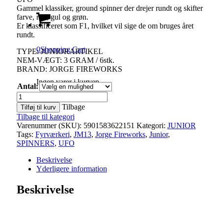
Gammel klassiker, ground spinner der drejer rundt og skifter
200,00kr.
farve, rød, gul og grøn.
Er klassificeret som F1, hvilket vil sige de om bruges året
rundt.
0
Shopping Cart
TYPE: JUNIORARTIKEL
NEM-VÆGT: 3 GRAM / 6stk.
BRAND: JORGE FIREWORKS
Ingen varer i kurven.
Antal:
UFO
antal
Tilbage
Tilføj til kurv
Tilbage til kategori
Varenummer (SKU):
5901583622151
Kategori:
JUNIOR
Tags:
Fyrværkeri
,
JM13
,
Jorge Fireworks
,
Junior
,
SPINNERS
,
UFO
Beskrivelse
Yderligere information
Beskrivelse