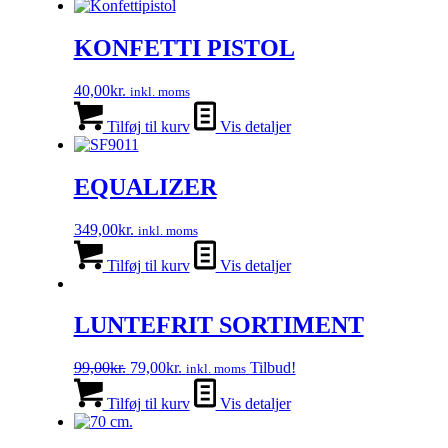
KONFETTI PISTOL
40,00
kr.
inkl. moms
Tilføj til kurv
Vis detaljer
EQUALIZER
349,00
kr.
inkl. moms
Tilføj til kurv
Vis detaljer
LUNTEFRIT SORTIMENT
Den
Den
99,00
kr.
79,00
kr.
Tilbud!
inkl. moms
oprindelige
aktuelle
pris
pris
Tilføj til kurv
Vis detaljer
var:
er:
99,00kr..
79,00kr..