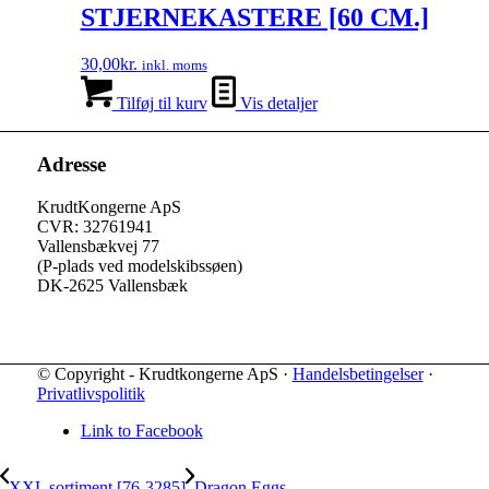
STJERNEKASTERE [60 CM.]
30,00
kr.
inkl. moms
Tilføj til kurv
Vis detaljer
Adresse
KrudtKongerne ApS
CVR: 32761941
Vallensbækvej 77
(P-plads ved modelskibssøen)
DK-2625 Vallensbæk
© Copyright - Krudtkongerne ApS ·
Handelsbetingelser
·
Privatlivspolitik
Link to Facebook
XXL sortiment [76-3285]
Dragon Eggs