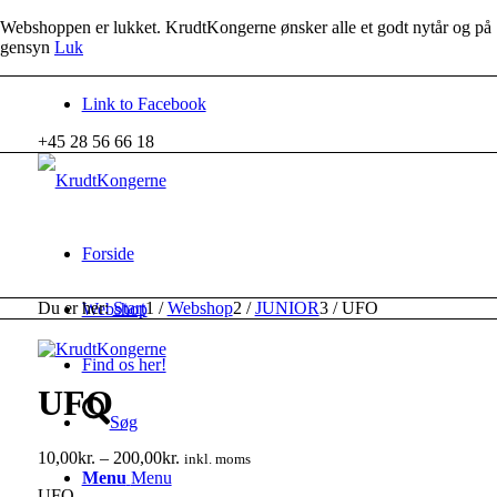
Webshoppen er lukket. KrudtKongerne ønsker alle et godt nytår og på
gensyn
Luk
Link to Facebook
+45 28 56 66 18
Forside
Du er her:
Start
1
/
Webshop
2
/
JUNIOR
3
/
UFO
Webshop
Find os her!
UFO
Søg
Prisinterval:
10,00
kr.
–
200,00
kr.
inkl. moms
10,00kr.
Menu
Menu
UFO
til