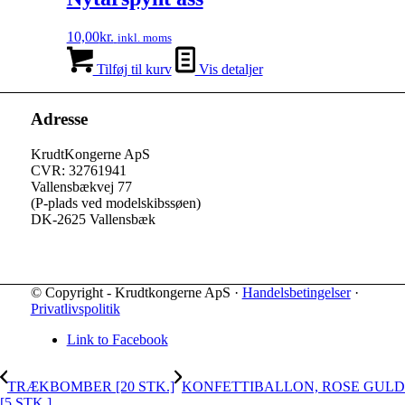
10,00
kr.
inkl. moms
Tilføj til kurv
Vis detaljer
Adresse
KrudtKongerne ApS
CVR: 32761941
Vallensbækvej 77
(P-plads ved modelskibssøen)
DK-2625 Vallensbæk
© Copyright - Krudtkongerne ApS ·
Handelsbetingelser
·
Privatlivspolitik
Link to Facebook
TRÆKBOMBER [20 STK.]
KONFETTIBALLON, ROSE GULD
[5 STK.]