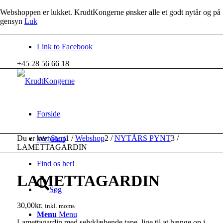
Webshoppen er lukket. KrudtKongerne ønsker alle et godt nytår og på
gensyn
Luk
Link to Facebook
+45 28 56 66 18
Forside
Du er her:
Start
1
/
Webshop
2
/
NYTÅRS PYNT
3
/
Webshop
LAMETTAGARDIN
Find os her!
LAMETTAGARDIN
Søg
30,00
kr.
inkl. moms
Menu
Menu
Lamettagardin med selvklæbende tape, lige til at hænge op i