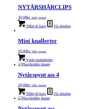
NYTÅRSHÅRCLIPS
30,00
kr.
inkl. moms
Tilføj til kurv
Vis detaljer
Mini knallerter
10,00
kr.
inkl. moms
Dette
vare
Vælg muligheder
har
flere
varianter.
Nytårspynt ass 4
Mulighederne
kan
10,00
kr.
inkl. moms
vælges
på
Tilføj til kurv
Vis detaljer
varesiden
Nytårspynt ass