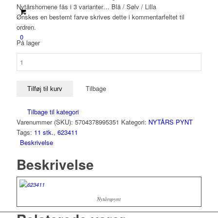
Nytårshornene fås i 3 varianter… Blå / Sølv / Lilla
Ønskes en bestemt farve skrives dette i kommentarfeltet til
ordren.
0
På lager
NYTÅRSHORN
antal
Tilbage
Tilføj til kurv
Tilbage til kategori
Varenummer (SKU):
5704378995351
Kategori:
NYTÅRS PYNT
Tags:
11 stk.
,
623411
Beskrivelse
Beskrivelse
Nytårspynt