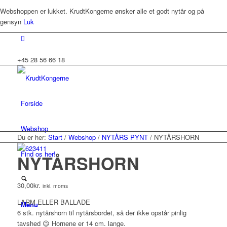
Webshoppen er lukket. KrudtKongerne ønsker alle et godt nytår og på
gensyn
Luk
+45 28 56 66 18
Forside
Webshop
Du er her:
Start
/
Webshop
/
NYTÅRS PYNT
/
NYTÅRSHORN
Find os her!
NYTÅRSHORN
30,00
kr.
inkl. moms
LARM ELLER BALLADE
Menu
6 stk. nytårshorn til nytårsbordet, så der ikke opstår pinlig
tavshed 😉 Hornene er 14 cm. lange.