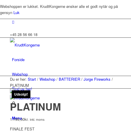
Webshoppen er lukket. KrudtKongerne ønsker alle et godt nytår og på
gensyn
Luk
+45 28 56 66 18
Forside
Webshop
Du er her:
Start
/
Webshop
/
BATTERIER
/
Jorge Fireworks
/
PLATINUM
Find os her!
Udsolgt!
PLATINUM
Menu
1.799,00
kr.
inkl. moms
FINALE FEST