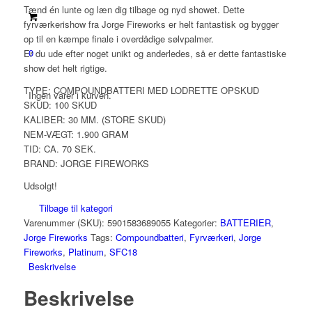
Tænd én lunte og læn dig tilbage og nyd showet. Dette
fyrværkerishow fra Jorge Fireworks er helt fantastisk og bygger
op til en kæmpe finale i overdådige sølvpalmer.
0
Er du ude efter noget unikt og anderledes, så er dette fantastiske
show det helt rigtige.
TYPE: COMPOUNDBATTERI MED LODRETTE OPSKUD
Ingen varer i kurven.
SKUD: 100 SKUD
KALIBER: 30 MM. (STORE SKUD)
NEM-VÆGT: 1.900 GRAM
TID: CA. 70 SEK.
BRAND: JORGE FIREWORKS
Udsolgt!
Tilbage til kategori
Varenummer (SKU):
5901583689055
Kategorier:
BATTERIER
,
Jorge Fireworks
Tags:
Compoundbatteri
,
Fyrværkeri
,
Jorge
Fireworks
,
Platinum
,
SFC18
Beskrivelse
Beskrivelse