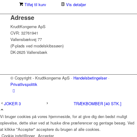
oprindelige
aktuelle
Tilføj til kurv
Vis detaljer
pris
pris
Adresse
var:
er:
99,00kr..
79,00kr..
KrudtKongerne ApS
CVR: 32761941
Vallensbækvej 77
(P-plads ved modelskibssøen)
DK-2625 Vallensbæk
© Copyright - Krudtkongerne ApS ·
Handelsbetingelser
·
Privatlivspolitik
JOKER 3
TRÆKBOMBER [40 STK.]
Vi bruger cookies på vores hjemmeside, for at give dig den bedst muligt
oplevelse, dette sker ved at huske dine præferencer og gentage besøg. Ved
at klikke "Accepter" acceptere du brugen af alle cookies.
Cookie indstillinger
Accepter