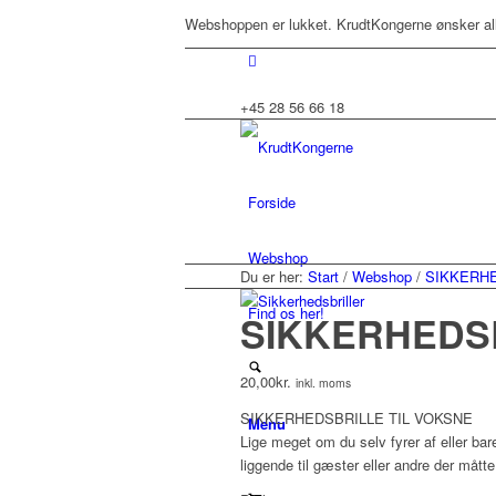
Webshoppen er lukket. KrudtKongerne ønsker al
+45 28 56 66 18
Forside
Webshop
Du er her:
Start
/
Webshop
/
SIKKERH
Find os her!
SIKKERHEDSB
20,00
kr.
inkl. moms
SIKKERHEDSBRILLE TIL VOKSNE
Menu
Lige meget om du selv fyrer af eller bare 
liggende til gæster eller andre der mått