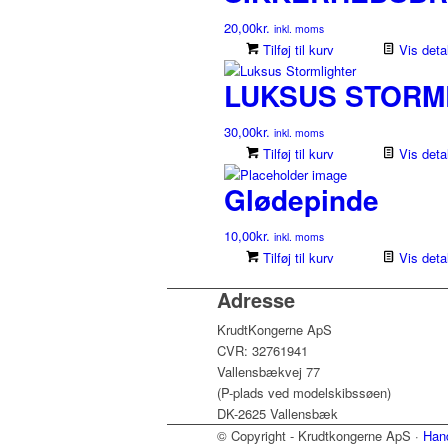
20,00
kr.
inkl. moms
Tilføj til kurv
Vis detal
LUKSUS STORM
30,00
kr.
inkl. moms
Tilføj til kurv
Vis detal
Glødepinde
10,00
kr.
inkl. moms
Tilføj til kurv
Vis detal
Adresse
KrudtKongerne ApS
CVR: 32761941
Vallensbækvej 77
(P-plads ved modelskibssøen)
DK-2625 Vallensbæk
© Copyright - Krudtkongerne ApS ·
Hand