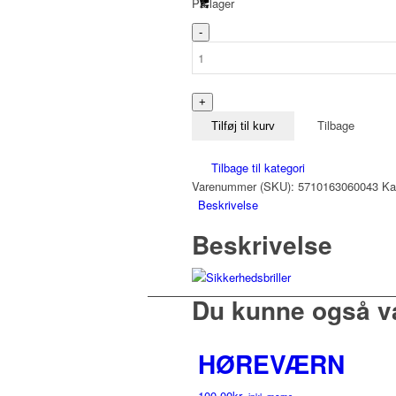
På lager
SIKKERHEDSBRILLE
0
(VOKSEN)
antal
Tilbage
Tilføj til kurv
Tilbage til kategori
Varenummer (SKU):
5710163060043
Ka
Beskrivelse
Beskrivelse
Du kunne også v
HØREVÆRN
100,00
kr.