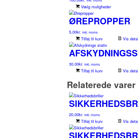
inkl. moms
Dette
Vælg muligheder
vare
ØREPROPPER
har
flere
5,00
kr.
varianter.
inkl. moms
Tilføj til kurv
Muligheder
Vis detal
kan
AFSKYDNINGSS
vælges
på
30,00
kr.
varesiden
inkl. moms
Tilføj til kurv
Vis detal
Relaterede varer
SIKKERHEDSBRI
20,00
kr.
inkl. moms
Tilføj til kurv
Vis detal
SIKKERHEDSBRI