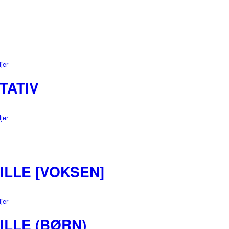
ne
jer
TATIV
jer
LLE [VOKSEN]
jer
LLE (BØRN)