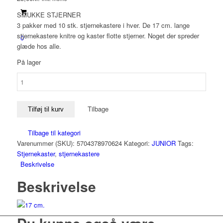
SMUKKE STJERNER
3 pakker med 10 stk. stjernekastere i hver. De 17 cm. lange
stjernekastere knitre og kaster flotte stjerner. Noget der spreder
0
glæde hos alle.
På lager
STJERNEKASTERE
3-
PAK
Tilbage
antal
Tilføj til kurv
Tilbage til kategori
Varenummer (SKU):
5704378970624
Kategori:
JUNIOR
Tags:
Stjernekaster
,
stjernekastere
Beskrivelse
Beskrivelse