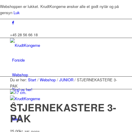
Webshoppen er lukket. KrudtKongerne ønsker alle et godt nytår og på
gensyn
Luk
+45 28 56 66 18
Forside
Webshop
Du er her:
Start
/
Webshop
/
JUNIOR
/
STJERNEKASTERE 3-
PAK
Find os her!
STJERNEKASTERE 3-
PAK
Menu
25,00
kr.
inkl. moms