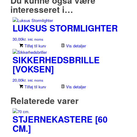
Du kunne også være
interesseret i…
LUKSUS STORMLIGHTER
30,00
kr.
inkl. moms
Tilføj til kurv
Vis detaljer
SIKKERHEDSBRILLE
[VOKSEN]
20,00
kr.
inkl. moms
Tilføj til kurv
Vis detaljer
Relaterede varer
STJERNEKASTERE [60
CM.]