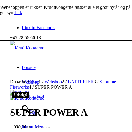
Webshoppen er lukket. KrudtKongerne ønsker alle et godt nytår og på
gensyn
Luk
Link to Facebook
+45 28 56 66 18
Forside
Du er her:
Start
1
/
Webshop
2
/
BATTERIER
3
/
Supreme
Webshop
Fireworks
4
/
SUPER POWER A
Udsolgt!
Find os her!
SUPER POWER A
Søg
1.999,00
kr.
Menu
Menu
inkl. moms