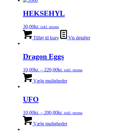
HEKSEHYL
30,00
kr.
inkl. moms
Tilføj til kurv
Vis detaljer
Dragon Eggs
Prisinterval:
10,00
kr.
–
220,00
kr.
inkl. moms
10,00kr.
Dette
til
vare
Vælg muligheder
220,00kr.
har
flere
varianter.
UFO
Mulighederne
kan
Prisinterval:
10,00
kr.
–
200,00
kr.
inkl. moms
vælges
10,00kr.
Dette
på
til
vare
Vælg muligheder
varesiden
200,00kr.
har
flere