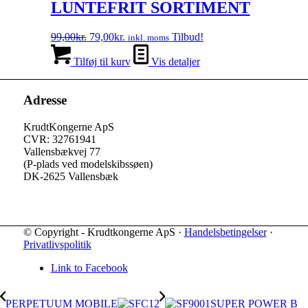
varianter.
LUNTEFRIT SORTIMENT
Mulighederne
kan
Den
Den
99,00
kr.
79,00
kr.
Tilbud!
inkl. moms
vælges
oprindelige
aktuelle
på
pris
pris
Tilføj til kurv
Vis detaljer
varesiden
var:
er:
99,00kr..
79,00kr..
Adresse
KrudtKongerne ApS
CVR: 32761941
Vallensbækvej 77
(P-plads ved modelskibssøen)
DK-2625 Vallensbæk
© Copyright - Krudtkongerne ApS ·
Handelsbetingelser
·
Privatlivspolitik
Link to Facebook
PERPETUUM MOBILE
SUPER POWER B