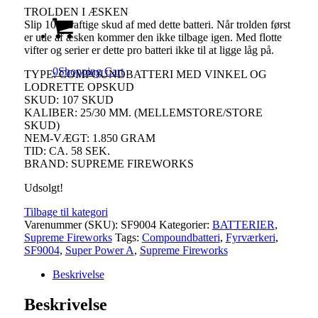
TROLDEN I ÆSKEN
Slip 107 kraftige skud af med dette batteri. Når trolden først
er ude af æsken kommer den ikke tilbage igen. Med flotte
vifter og serier er dette pro batteri ikke til at ligge låg på.
0
Shopping Cart
TYPE: COMPOUNDBATTERI MED VINKEL OG
LODRETTE OPSKUD
SKUD: 107 SKUD
KALIBER: 25/30 MM. (MELLEMSTORE/STORE
SKUD)
NEM-VÆGT: 1.850 GRAM
TID: CA. 58 SEK.
BRAND: SUPREME FIREWORKS
Udsolgt!
Tilbage til kategori
Varenummer (SKU):
SF9004
Kategorier:
BATTERIER
,
Supreme Fireworks
Tags:
Compoundbatteri
,
Fyrværkeri
,
SF9004
,
Super Power A
,
Supreme Fireworks
Beskrivelse
Beskrivelse