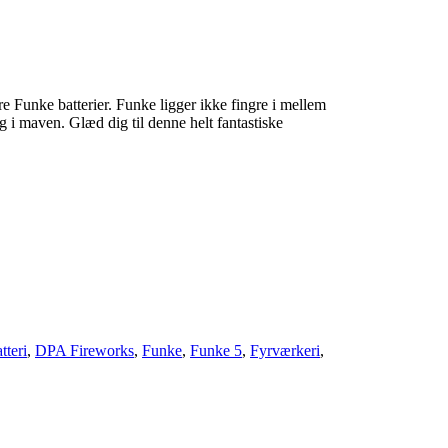
e Funke batterier. Funke ligger ikke fingre i mellem
sug i maven. Glæd dig til denne helt fantastiske
teri
,
DPA Fireworks
,
Funke
,
Funke 5
,
Fyrværkeri
,