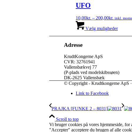
UFO
Prisinterva
10,00
kr.
–
200,00
kr.
inkl. mom
10,00kr.
Dette
til
vare
Vælg muligheder
200,00kr.
har
flere
variante
Adresse
Muligh
kan
KrudtKongerne ApS
vælges
CVR: 32761941
på
Vallensbækvej 77
varesid
(P-plads ved modelskibssøen)
DK-2625 Vallensbæk
© Copyright - Krudtkongerne ApS 
Link to Facebook
PRAJKA [FUNKE 2 – 8031]
Scroll to top
Vi bruger cookies på vores hjemmeside, for a
"Accepter" acceptere du brugen af alle cooki