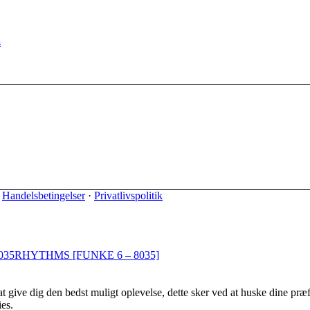
l:
s
r.
ederne
en
·
Handelsbetingelser
·
Privatlivspolitik
RHYTHMS [FUNKE 6 – 8035]
t give dig den bedst muligt oplevelse, dette sker ved at huske dine præ
es.