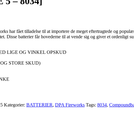
5 – 8034]
s har fået tilladelse til at importere de meget eftertragtede og populær
tet. Disse batterier får hovederne til at vende sig og giver et ordenligt 
ED LIGE OG VINKEL OPSKUD
M OG STORE SKUD)
UNKE
45
Kategorier:
BATTERIER
,
DPA Fireworks
Tags:
8034
,
Compoundbat