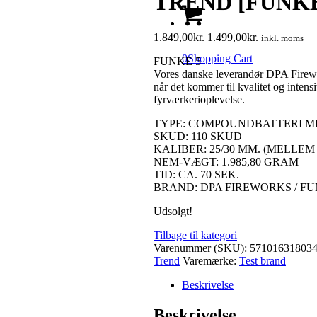
TREND [FUNKE 
Den
Den
1.849,00
kr.
1.499,00
kr.
inkl. moms
oprindelige
aktuelle
0
Shopping Cart
FUNKE 5
pris
pris
Vores danske leverandør DPA Firework
var:
er:
når det kommer til kvalitet og intensi
1.849,00kr..
1.499,00kr..
fyrværkerioplevelse.
TYPE: COMPOUNDBATTERI M
SKUD: 110 SKUD
KALIBER: 25/30 MM. (MELLE
NEM-VÆGT: 1.985,80 GRAM
TID: CA. 70 SEK.
BRAND: DPA FIREWORKS / F
Udsolgt!
Tilbage til kategori
Varenummer (SKU):
57101631803
Trend
Varemærke:
Test brand
Beskrivelse
Beskrivelse