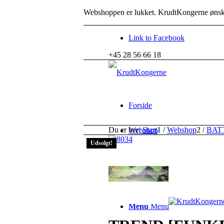
Webshoppen er lukket. KrudtKongerne ønske
Link to Facebook
+45 28 56 66 18
Forside
Du er her:
Start
1
/
Webshop
2
/
BAT
Webshop
Udsolgt!
Find os her!
Søg
Menu
Menu