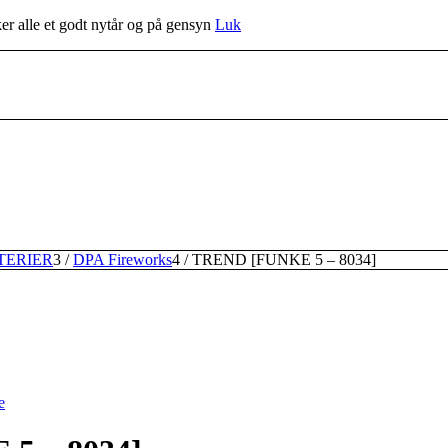
r alle et godt nytår og på gensyn
Luk
TERIER
3
/
DPA Fireworks
4
/
TREND [FUNKE 5 – 8034]