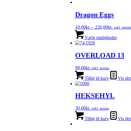
Dragon Eggs
Prisinterva
10,00
kr.
–
220,00
kr.
inkl. mom
10,00kr.
Dette
til
vare
Vælg muligheder
220,00kr.
har
flere
variante
OVERLOAD 13
Muligh
kan
99,00
kr.
inkl. moms
vælges
på
Tilføj til kurv
Vis det
varesid
HEKSEHYL
30,00
kr.
inkl. moms
Tilføj til kurv
Vis det