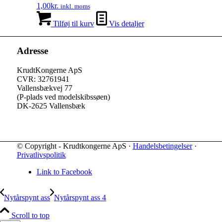
1,00
kr.
inkl. moms
Tilføj til kurv
Vis detaljer
Adresse
KrudtKongerne ApS
CVR: 32761941
Vallensbækvej 77
(P-plads ved modelskibssøen)
DK-2625 Vallensbæk
© Copyright - Krudtkongerne ApS ·
Handelsbetingelser
·
Privatlivspolitik
Link to Facebook
Nytårspynt ass
Nytårspynt ass 4
Scroll to top