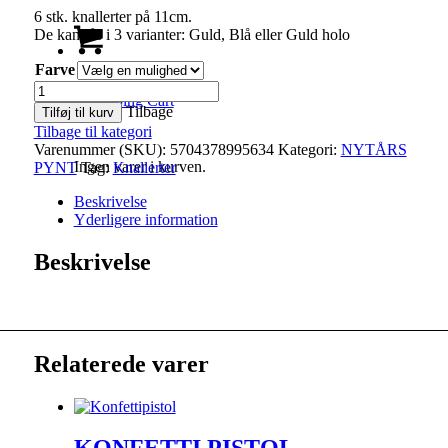
6 stk. knallerter på 11cm.
De kan fås i 3 varianter: Guld, Blå eller Guld holo
Farve
Mini
0
Shopping Cart
knallerter
Tilbage
Tilføj til kurv
antal
Tilbage til kategori
Varenummer (SKU):
5704378995634
Kategori:
NYTÅRS
Ingen varer i kurven.
PYNT
Tag:
Knallerter
Beskrivelse
Yderligere information
Beskrivelse
Relaterede varer