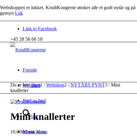
Webshoppen er lukket. KrudtKongerne ønsker alle et godt nytår og på
gensyn
Luk
Link to Facebook
+45 28 56 66 18
Forside
Du er her:
Start
1
/
Webshop
2
/
NYTÅRS PYNT
3
/
Mini
Webshop
knallerter
Find os her!
Mini knallerter
Søg
10,00
kr.
Menu
Menu
inkl. moms