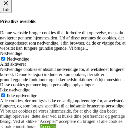
Luk
Privatlivs-overblik
Denne webside bruger cookies til at forbedre din oplevelse, mens du
navigerer gennem hjemmesiden. Ud af disse gemmes de cookies, der
er kategoriseret som nødvendige, i din browser, da de er vigtige for, at
websitet kan fungere grundlæggende. Vi bruge
...
Nødvendige
Nødvendige
Altid aktiveret
Nødvendige cookies er absolut nødvendige for, at webstedet fungerer
korrekt. Denne kategori inkluderer kun cookies, der sikrer
grundlæggende funktioner og sikkerhedsfunktioner på hjemmesiden.
Disse cookies gemmer ingen personlige oplysninger.
Ikke nødvendige
Ikke nødvendige
Alle cookies, der muligvis ikke er særligt nødvendige for, at webstedet
fungerer, og som bruges specifikt til at indsamle brugerens personlige
data via analyser, annoncer, andet indlejret indhold, kaldes ikke-
Vi bruger cookies på vores hjemmeside, for at give dig den bedst
nødvendige cookies. Det er obligatorisk at indhente brugernes
muligt oplevelse, dette sker ved at huske dine præferencer og gentage
samtykke inden du kører disse cookies på dit websted.
besøg. Ved at klikke "Accepter" acceptere du brugen af alle cookies.
GEM & ACCEPTÈR
Cookie indstillinger
Accepter